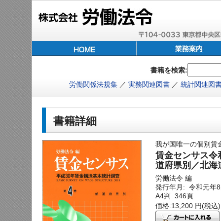
書籍を検索:
労働関係法規集
／
実務関連図書
／
統計関連図
書籍詳細
我が国唯一の個別賃
賃金センサス令和
道府県別／北海
労働法令 編
発行年月: 令和元年
A4判 346頁
価格:13,200 円(税込)