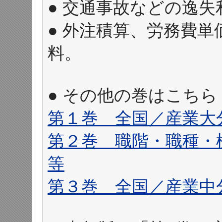
● 交通事故などの逸
● 外注積算、労務費
料。
● その他の巻はこち
第１巻 全国／産業大
第２巻 職階・職種・
等
第３巻 全国／産業中