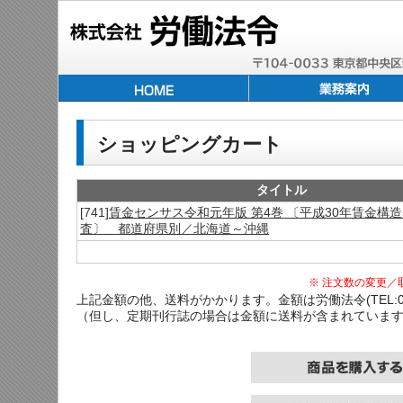
ショッピングカート
タイトル
[741]
賃金センサス令和元年版 第4巻 〔平成30年賃金構
査〕 都道府県別／北海道～沖縄
※ 注文数の変更／
上記金額の他、送料がかかります。金額は労働法令(TEL:03-
（但し、定期刊行誌の場合は金額に送料が含まれていま