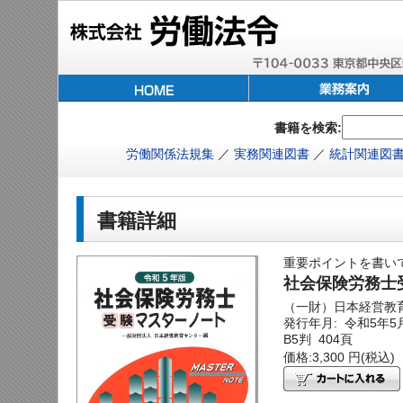
書籍を検索:
労働関係法規集
／
実務関連図書
／
統計関連図
書籍詳細
重要ポイントを書い
社会保険労務士
（一財）日本経営教
発行年月: 令和5年
B5判 404頁
価格:3,300 円(税込)