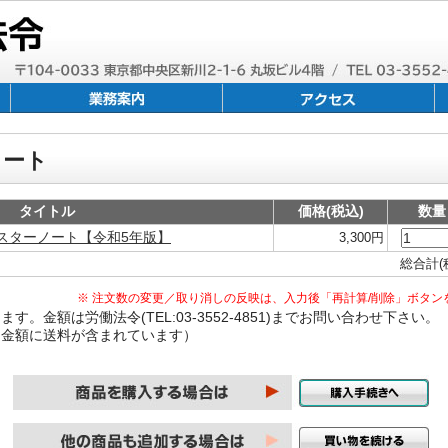
カート
タイトル
価格(税込)
数量
スターノート【令和5年版】
3,300円
総合計(
※ 注文数の変更／取り消しの反映は、入力後「再計算/削除」ボタン
。金額は労働法令(TEL:03-3552-4851)までお問い合わせ下さい。
は金額に送料が含まれています）