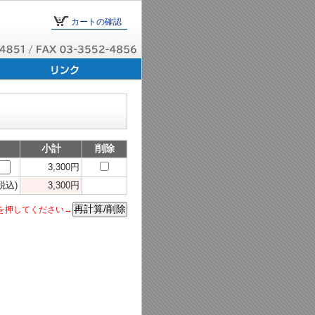
カートの確認
小計
削除
3,300円
税込)
3,300円
を押してください→