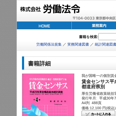
書籍を検索:
労働関係法規集
／
実務関連図書
／
統計関連図
書籍詳細
我が国唯一の個別賃
賃金センサス平成
都道府県別
厚生労働省政策統括
発行年月: 平成30年
A4判 488頁
価格:12,100 円(税込)