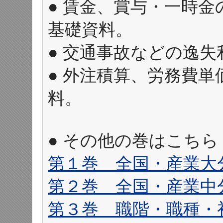
● 賃金、賞与・一時
基礎資料。
● 交通事故などの逸
● 外注積算、労務費
料。
● その他の巻はこち
第１巻 全国・産業大
第２巻 全国・産業中
第３巻 職階・職種・