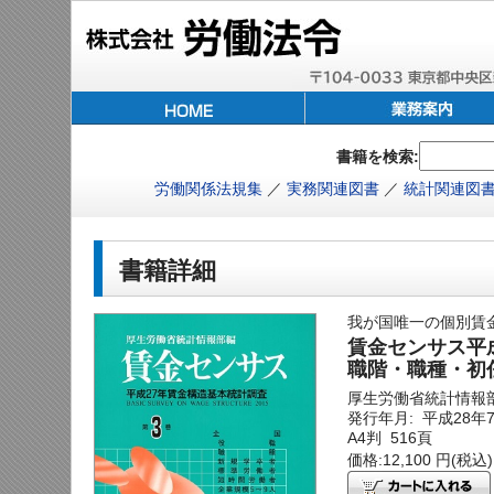
書籍を検索:
労働関係法規集
／
実務関連図書
／
統計関連図
書籍詳細
我が国唯一の個別賃
賃金センサス平成
職階・職種・初
厚生労働省統計情報
発行年月: 平成28年
A4判 516頁
価格:12,100 円(税込)