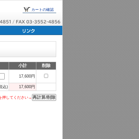
カートの確認
小計
削除
17,600円
税込)
17,600円
を押してください→