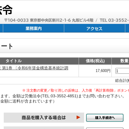
カート
タイトル
価格(税込)
数量
 第1巻 〔令和6年賃金構造基本統計調
17,600円
総合計(
※ 注文数の変更／取り消しの反映は、入力後「再計算/削除」ボタン
。金額は労働法令(TEL:03-3552-4851)までお問い合わせ下さい。
は金額に送料が含まれています）