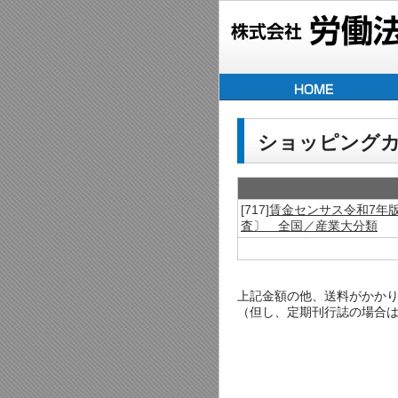
ショッピング
[717]
賃金センサス令和7年版
査〕 全国／産業大分類
上記金額の他、送料がかかります
（但し、定期刊行誌の場合