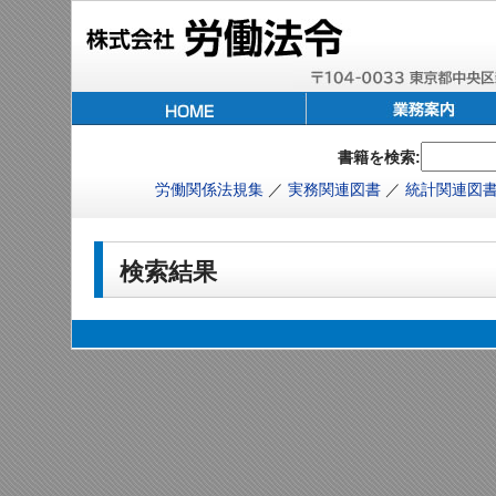
書籍を検索:
労働関係法規集
／
実務関連図書
／
統計関連図
検索結果